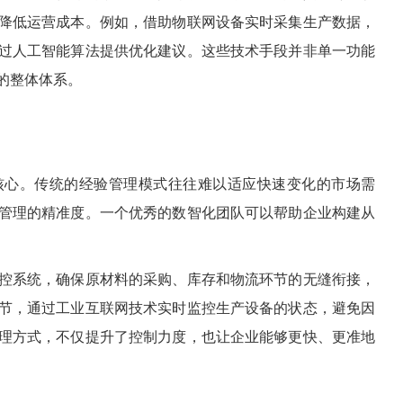
降低运营成本。例如，借助物联网设备实时采集生产数据，
过人工智能算法提供优化建议。这些技术手段并非单一功能
的整体体系。
核心。传统的经验管理模式往往难以适应快速变化的市场需
管理的精准度。一个优秀的数智化团队可以帮助企业构建从
控系统，确保原材料的采购、库存和物流环节的无缝衔接，
节，通过工业互联网技术实时监控生产设备的状态，避免因
理方式，不仅提升了控制力度，也让企业能够更快、更准地