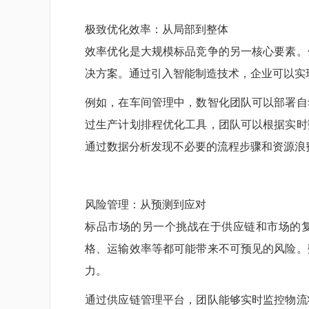
极致优化效率：从局部到整体
效率优化是大规模标品竞争的另一核心要素。
决方案。通过引入智能制造技术，企业可以实
例如，在车间管理中，数智化团队可以部署自
过生产计划排程优化工具，团队可以根据实时
通过数据分析发现不必要的流程步骤和资源浪费
风险管理：从预测到应对
标品市场的另一个挑战在于供应链和市场的
格、运输效率等都可能带来不可预见的风险。
力。
通过供应链管理平台，团队能够实时监控物流