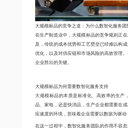
大规模标品的竞争之道：为什么数智化服务团
在生产制造业中，大规模标品的竞争规则正在
及，传统的成本优势和工艺壁垒已经难以构成
优化，以及对供应链和市场风险的高效管理。
企业胜出的关键。
大规模标品为何需要数智化服务支持
大规模标品的本质是标准化、高效率的生产
品、家电，还是快消品，生产企业都需要在成
应速度的环境，意味着企业需要以数据为驱动
在这一过程中，数智化服务团队的作用不容忽