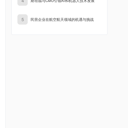
4
斯坦福与CMU引领AI和机器人技术发展
5
民营企业在航空航天领域的机遇与挑战