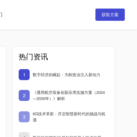
们
获取方案
热门资讯
1
数字经济的崛起：为制造业注入新动力
《通用航空装备创新应用实施方案（2024
2
—2030年）》解析
6G技术革新：开启智慧新时代的挑战与机
3
遇